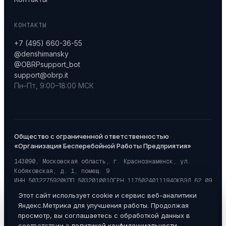
КОНТАКТЫ
+7 (495) 660-36-55
@denshimansky
@OBRPsupport_bot
support@obrp.it
Пн–Пт, 9:00–18:00 МСК
Общество с ограниченной ответственностью
«Организация Бесперебойной Работы Предприятия»
143090, Московская область, г. Краснознаменск, ул.
Кобяковская, д. 1, помещ. 9
ИНН 5032275920
КПП 503201001
ОГРН 1175024011194
ОКВЭД 62.09
Дата регистрации: 20.03.2017
Этот сайт использует cookie и сервис веб-аналитики
Яндекс.Метрика для улучшения работы. Продолжая
просмотр, вы соглашаетесь с обработкой данных в
© 2017–2026 ООО «ОБРП»
соответствии с
политикой конфиденциальности
.