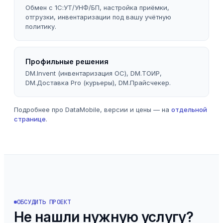
Обмен с 1С:УТ/УНФ/БП, настройка приёмки,
отгрузки, инвентаризации под вашу учётную
политику.
Профильные решения
DM.Invent (инвентаризация ОС), DM.ТОИР,
DM.Доставка Pro (курьеры), DM.Прайсчекер.
Подробнее про DataMobile, версии и цены — на
отдельной
странице
.
ОБСУДИТЬ ПРОЕКТ
Не нашли нужную услугу?